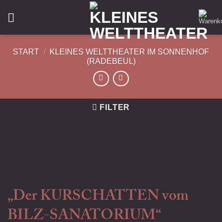
START
/
KLEINES WELTTHEATER IM SONNENHOF
(RADEBEUL)
FILTER
„Der KURSCHATTEN vom
BILZ-SANATORIUM“