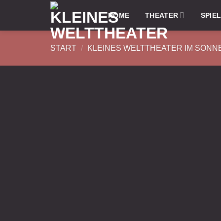
HOME
THEATER
SPIE
START
/
KLEINES WELTTHEATER IM SONN