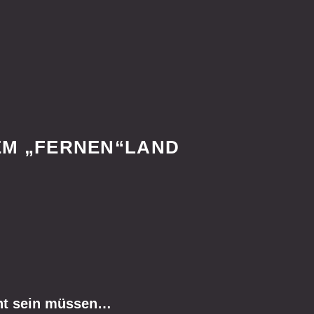
EM „FERNEN“LAND
cht sein müssen…