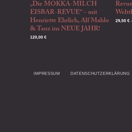
„Die MOKKA-MILCH
Revue
EISBAR-REVUE“ – mit
Weltth
Henriette Ehrlich, Alf Mahlo
29,50
€
& Tanz ins NEUE JAHR!
120,00
€
IMPRESSUM
DATENSCHUTZERKLÄRUNG