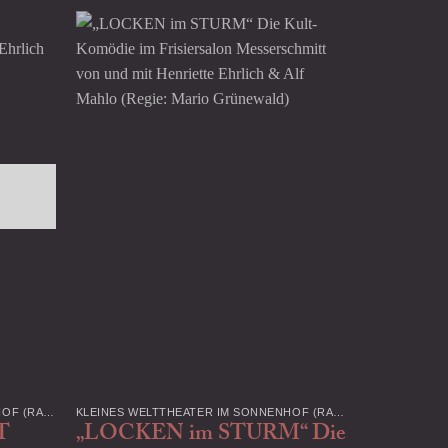
KLEINES WELTTHEATER IM SONNENHOF (RADEBEUL)
KLEINES WELTTHEATER IM SONNENHOF (RADEBEUL)
T
„LOCKEN im STURM“ Die
„Mit Ch