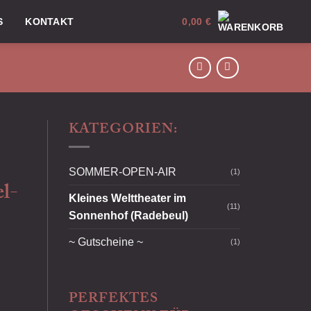
S
KONTAKT
0,00
€
KATEGORIEN:
SOMMER-OPEN-AIR
(1)
el-
Kleines Welttheater im
(11)
Sonnenhof (Radebeul)
~ Gutscheine ~
(1)
PERFEKTES