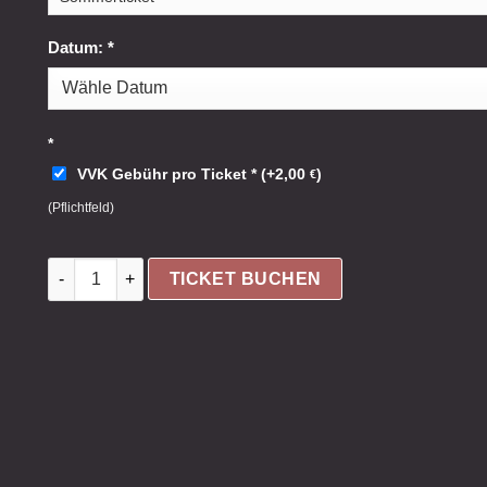
Datum:
*
*
VVK Gebühr pro Ticket
*
(
+
2,00
)
€
(Pflichtfeld)
TICKET BUCHEN