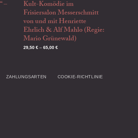
 –
Kult-Komödie im
WELT“ v
Frisiersalon Messerschmitt
Henriett
von und mit Henriette
Mahlo
Ehrlich & Alf Mahlo (Regie:
29,50
€
–
65
Mario Grünewald)
29,50
€
–
65,00
€
ZAHLUNGSARTEN
COOKIE-RICHTLINIE